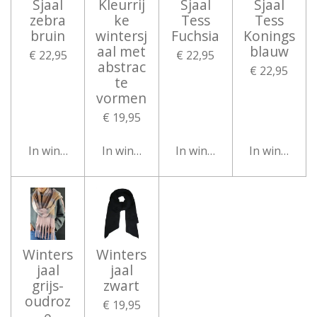
Sjaal
Kleurrij
Sjaal
Sjaal
zebra
ke
Tess
Tess
bruin
wintersj
Fuchsia
Konings
aal met
blauw
€ 22,95
€ 22,95
abstrac
€ 22,95
te
vormen
€ 19,95
In winkelwagen
In winkelwagen
In winkelwagen
In winkelwa
Winters
Winters
jaal
jaal
grijs-
zwart
oudroz
€ 19,95
e