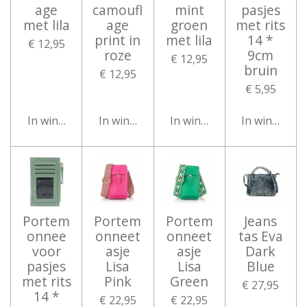
age
camoufl
mint
pasjes
met lila
age
groen
met rits
print in
met lila
14 *
€ 12,95
roze
9cm
€ 12,95
bruin
€ 12,95
€ 5,95
In winkelwagen
In winkelwagen
In winkelwagen
In winkelwa
Portem
Portem
Portem
Jeans
onnee
onneet
onneet
tas Eva
voor
asje
asje
Dark
pasjes
Lisa
Lisa
Blue
met rits
Pink
Green
€ 27,95
14 *
€ 22,95
€ 22,95