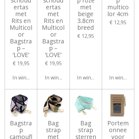
schoud
schoud
p roze
p
ertas
ertas
met
multico
met
met
beige
lor 4cm
Rits en
Rits en
3.8cm
€ 12,95
Multicol
Multicol
breed
or
or
€ 12,95
Bagstra
Bagstra
p –
p –
‘LOVE’
‘LOVE’
€ 19,95
€ 19,95
In winkelwagen
In winkelwagen
In winkelwagen
In winkelwa
Bagstra
Bag
Bag
Portem
p
strap
strap
onnee
camoufl
met
sterren
voor