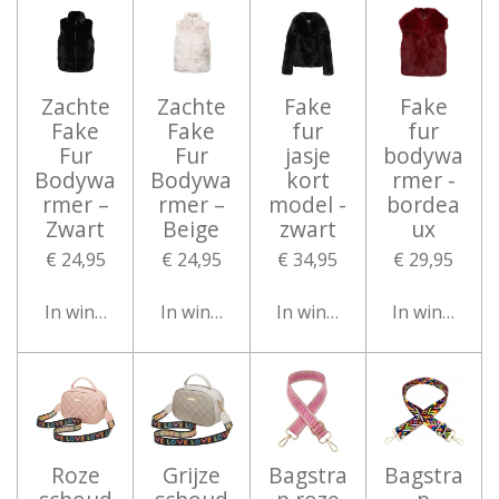
Zachte
Zachte
Fake
Fake
Fake
Fake
fur
fur
Fur
Fur
jasje
bodywa
Bodywa
Bodywa
kort
rmer -
rmer –
rmer –
model -
bordea
Zwart
Beige
zwart
ux
€ 24,95
€ 24,95
€ 34,95
€ 29,95
In winkelwagen
In winkelwagen
In winkelwagen
In winkelwa
Roze
Grijze
Bagstra
Bagstra