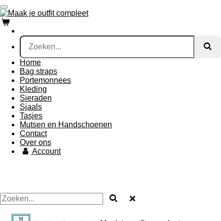
Ga
direct
naar
de
hoofdinhoud
Home
Bag straps
Portemonnees
Kleding
Sieraden
Sjaals
Tasjes
Mutsen en Handschoenen
Contact
Over ons
Account