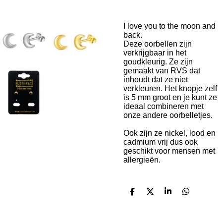
I love you to the moon and
back.
Deze oorbellen zijn
verkrijgbaar in het
goudkleurig. Ze zijn
gemaakt van RVS dat
inhoudt dat ze niet
verkleuren. Het knopje zelf
is 5 mm groot en je kunt ze
ideaal combineren met
onze andere oorbelletjes.
Ook zijn ze nickel, lood en
cadmium vrij dus ook
geschikt voor mensen met
allergieën.
D
D
S
D
e
e
h
e
l
e
a
l
e
l
r
e