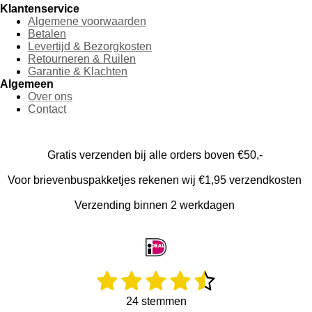
n
e
n
Klantenservice
Algemene voorwaarden
Betalen
Levertijd & Bezorgkosten
Retourneren & Ruilen
Garantie & Klachten
Algemeen
Over ons
Contact
Gratis verzenden bij alle orders boven €50,-
Voor brievenbuspakketjes rekenen wij €1,95 verzendkosten
Verzending binnen 2 werkdagen
1
2
3
4
5
R
S
a
t
s
s
s
s
s
t
e
24 stemmen