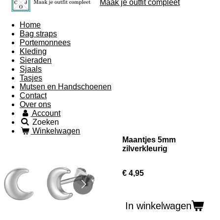
Maak je outfit compleet
Home
Bag straps
Portemonnees
Kleding
Sieraden
Sjaals
Tasjes
Mutsen en Handschoenen
Contact
Over ons
Account
Zoeken
Winkelwagen
Maantjes 5mm
zilverkleurig
€ 4,95
In winkelwagen