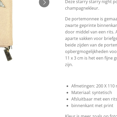
Deze starry starry night 
champagnekleur.
De portemonnee is gemaakt
zwarte geprinte binnenkan
door middel van een rits.
aparte vakken voor briefge
beide zijden van de port
opbergmogelijkheden voor 
11 x 3 cm is het een fijne
zijn.
Afmetingen: 200 X 110
Materiaal: syntetisch
Afsluitbaar met een rit
binnenkant met print
Kleur is meer zoals op fot