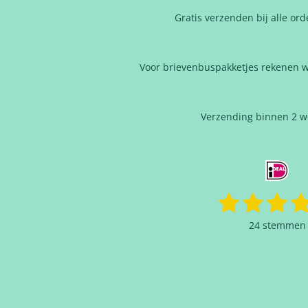
Gratis verzenden bij alle or
Voor brievenbuspakketjes rekenen w
Verzending binnen 2 
1
2
3
4
R
a
s
s
s
s
24 stemmen
t
t
t
t
t
i
n
e
e
e
e
g
r
r
r
r
:
4