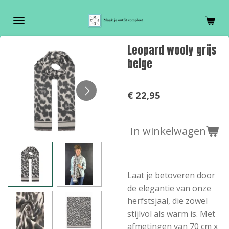
Ga
direct
naar
Leopard wooly grijs
de
beige
hoofdinhoud
€ 22,95
In winkelwagen
Laat je betoveren door
de elegantie van onze
herfstsjaal, die zowel
stijlvol als warm is. Met
afmetingen van 70 cm x