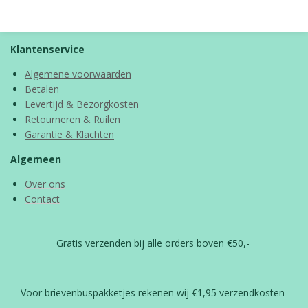
l
e
a
l
e
l
r
e
n
e
n
Klantenservice
Algemene voorwaarden
Betalen
Levertijd & Bezorgkosten
Retourneren & Ruilen
Garantie & Klachten
Algemeen
Over ons
Contact
Gratis verzenden bij alle orders boven €50,-
Voor brievenbuspakketjes rekenen wij €1,95 verzendkosten