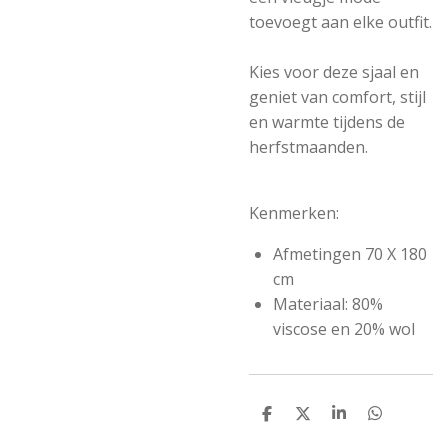
toevoegt aan elke outfit.
Kies voor deze sjaal en
geniet van comfort, stijl
en warmte tijdens de
herfstmaanden.
Kenmerken:
Afmetingen 70 X 180
cm
Materiaal: 80%
viscose en 20% wol
D
D
S
D
e
e
h
e