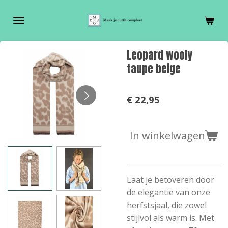
Ga
direct
naar
de
Leopard wooly
hoofdinhoud
taupe beige
€ 22,95
In winkelwagen
Laat je betoveren door
de elegantie van onze
herfstsjaal, die zowel
stijlvol als warm is. Met