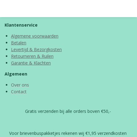
l
e
a
l
e
l
r
e
n
e
n
Klantenservice
Algemene voorwaarden
Betalen
Levertijd & Bezorgkosten
Retourneren & Ruilen
Garantie & Klachten
Algemeen
Over ons
Contact
Gratis verzenden bij alle orders boven €50,-
Voor brievenbuspakketjes rekenen wij €1,95 verzendkosten