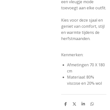
een vleugje mode
toevoegt aan elke outfit.
Kies voor deze sjaal en
geniet van comfort, stijl
en warmte tijdens de
herfstmaanden.
Kenmerken:
Afmetingen 70 X 180
cm
Materiaal: 80%
viscose en 20% wol
D
D
S
D
e
e
h
e