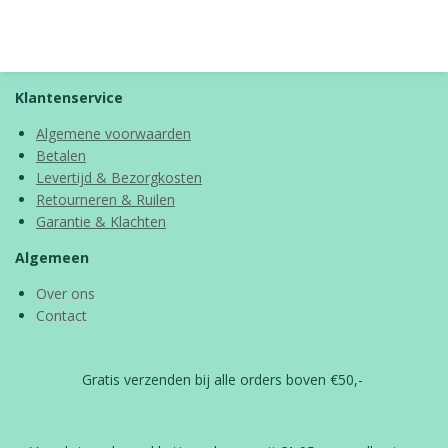
e
e
h
e
l
e
a
l
e
l
r
e
n
e
n
Klantenservice
Algemene voorwaarden
Betalen
Levertijd & Bezorgkosten
Retourneren & Ruilen
Garantie & Klachten
Algemeen
Over ons
Contact
Gratis verzenden bij alle orders boven €50,-