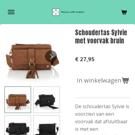
Ga
direct
naar
de
Schoudertas Sylvie
hoofdinhoud
met voorvak bruin
€ 27,95
In winkelwagen
De schoudertas Sylvie is
voorzien van een
voorvak dat afsluitbaar
is met een