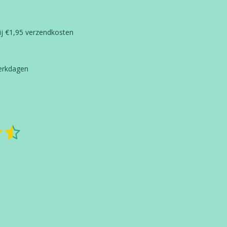
ij €1,95 verzendkosten
werkdagen
5
S
t
s
e
m
t
m
e
e
n
r
r