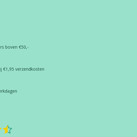
ders boven €50,-
ij €1,95 verzendkosten
werkdagen
5
S
t