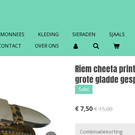
EMONNEES
KLEDING
SIERADEN
SJAALS
CONTACT
OVER ONS
Riem cheeta print
grote gladde ges
Sale!
€ 7,50
€ 15,00
Combinatiekorting