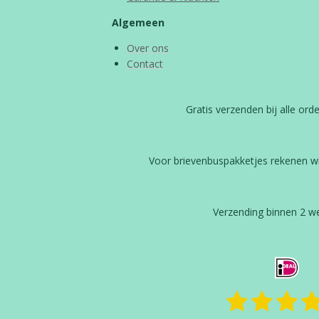
Algemeen
Over ons
Contact
Gratis verzenden bij alle or
Voor brievenbuspakketjes rekenen w
Verzending binnen 2 
1
2
3
4
R
a