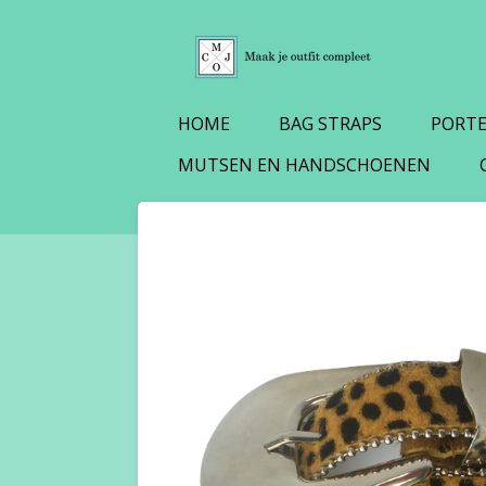
Ga
direct
naar
de
HOME
BAG STRAPS
PORT
hoofdinhoud
MUTSEN EN HANDSCHOENEN