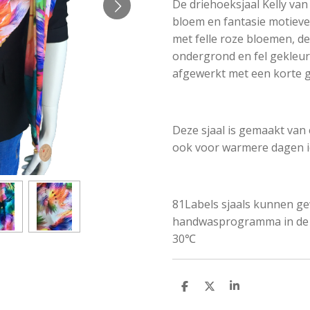
De driehoeksjaal Kelly van 
bloem en fantasie motieve
met felle roze bloemen, d
ondergrond en fel gekleurd
afgewerkt met een korte 
Deze sjaal is gemaakt van 
ook voor warmere dagen i
81Labels sjaals kunnen g
handwasprogramma in de
30
℃
D
D
S
e
e
h