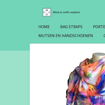
Ga
direct
naar
de
HOME
BAG STRAPS
PORT
hoofdinhoud
MUTSEN EN HANDSCHOENEN