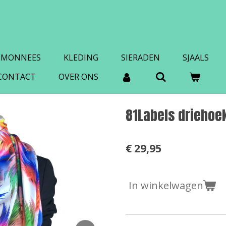
EMONNEES
KLEDING
SIERADEN
SJAALS
CONTACT
OVER ONS
81Labels driehoek
€ 29,95
In winkelwagen