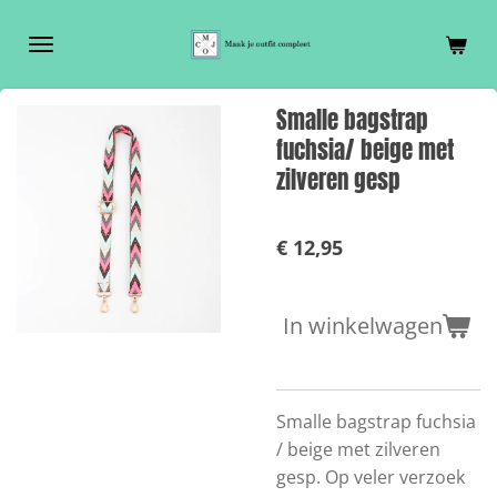
Ga
direct
naar
de
Smalle bagstrap
hoofdinhoud
fuchsia/ beige met
zilveren gesp
€ 12,95
In winkelwagen
Smalle bagstrap fuchsia
/ beige met zilveren
gesp. Op veler verzoek