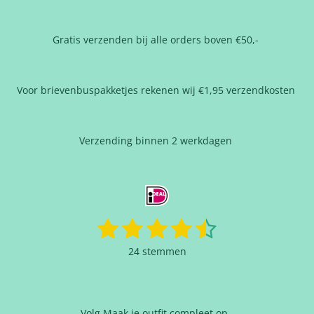
Gratis verzenden bij alle orders boven €50,-
Voor brievenbuspakketjes rekenen wij €1,95 verzendkosten
Verzending binnen 2 werkdagen
1
2
3
4
5
S
R
t
a
s
s
s
s
s
e
24 stemmen
t
m
t
t
t
t
t
i
m
n
e
e
e
e
e
e
g
n
Volg Maak je outfit compleet op