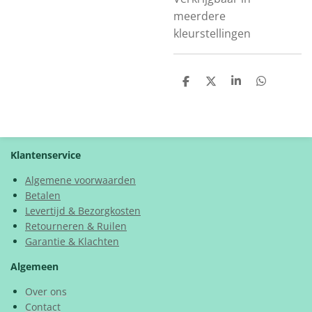
meerdere
kleurstellingen
D
D
S
D
e
e
h
e
l
e
a
l
e
l
r
e
n
e
n
Klantenservice
Algemene voorwaarden
Betalen
Levertijd & Bezorgkosten
Retourneren & Ruilen
Garantie & Klachten
Algemeen
Over ons
Contact