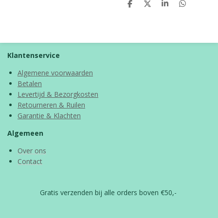
D
D
S
D
e
e
h
e
l
e
a
l
e
l
r
e
n
e
n
Klantenservice
Algemene voorwaarden
Betalen
Levertijd & Bezorgkosten
Retourneren & Ruilen
Garantie & Klachten
Algemeen
Over ons
Contact
Gratis verzenden bij alle orders boven €50,-