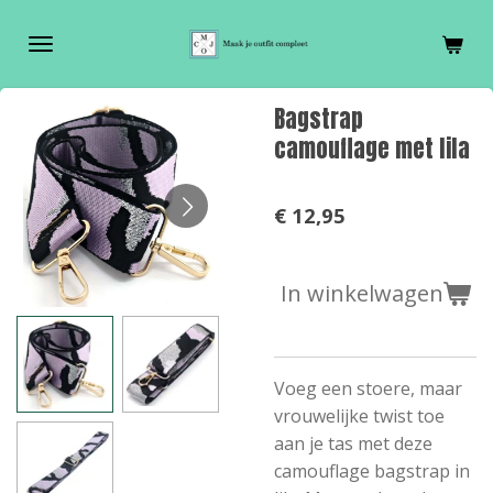
Ga
direct
naar
de
Bagstrap
hoofdinhoud
camouflage met lila
€ 12,95
In winkelwagen
Voeg een stoere, maar
vrouwelijke twist toe
aan je tas met deze
camouflage bagstrap in