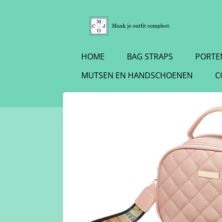
Ga
direct
naar
de
HOME
BAG STRAPS
PORTE
hoofdinhoud
MUTSEN EN HANDSCHOENEN
C