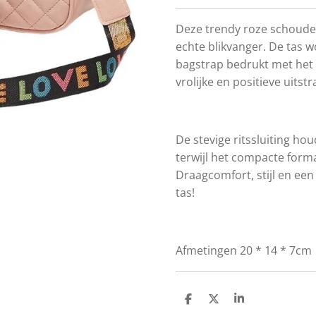
Deze trendy roze schoudert
echte blikvanger. De tas 
bagstrap bedrukt met het 
vrolijke en positieve uitstr
De stevige ritssluiting hou
terwijl het compacte forma
Draagcomfort, stijl en een
tas!
Afmetingen 20 * 14 * 7cm
D
D
S
e
e
h