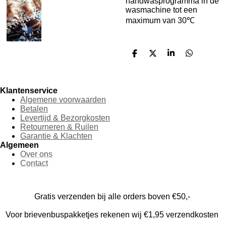
handwasprogramma in de
wasmachine tot een
maximum van 30
℃
D
D
S
D
e
e
h
e
l
e
a
l
e
l
r
e
n
e
n
Klantenservice
Algemene voorwaarden
Betalen
Levertijd & Bezorgkosten
Retourneren & Ruilen
Garantie & Klachten
Algemeen
Over ons
Contact
Gratis verzenden bij alle orders boven €50,-
Voor brievenbuspakketjes rekenen wij €1,95 verzendkosten