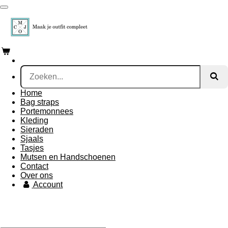
Ga
direct
naar
de
hoofdinhoud
Home
Bag straps
Portemonnees
Kleding
Sieraden
Sjaals
Tasjes
Mutsen en Handschoenen
Contact
Over ons
Account