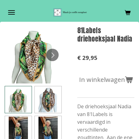
Ga
direct
naar
81Labels
de
driehoeksjaal Nadia
hoofdinhoud
€ 29,95
In winkelwagen
De driehoeksjaal Nadia
van 81Labels is
vervaardigd in
verschillende
goudtinten. Aan de ene