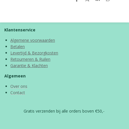
D
D
S
D
e
e
h
e
l
e
a
l
e
l
r
e
n
e
n
Klantenservice
Algemene voorwaarden
Betalen
Levertijd & Bezorgkosten
Retourneren & Ruilen
Garantie & Klachten
Algemeen
Over ons
Contact
Gratis verzenden bij alle orders boven €50,-