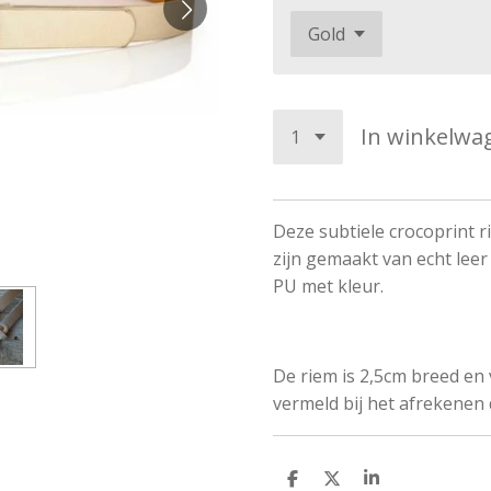
In winkelwa
Deze subtiele crocoprint ri
zijn gemaakt van echt lee
PU met kleur.
De riem is 2,5cm breed en 
vermeld bij het afrekenen
D
D
S