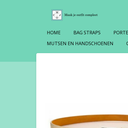
Ga
direct
naar
de
HOME
BAG STRAPS
PORT
hoofdinhoud
MUTSEN EN HANDSCHOENEN