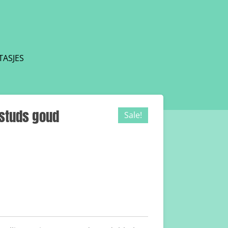
TASJES
 studs goud
Sale!