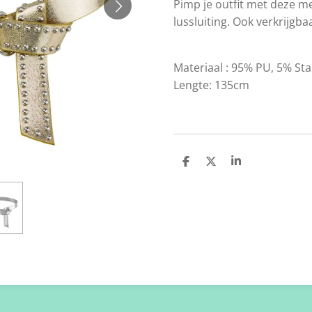
Pimp je outfit met deze m
lussluiting. Ook verkrijgbaa
Materiaal :
95% PU, 5% Stai
Lengte: 135cm
D
D
S
e
e
h
l
e
a
e
l
r
n
e