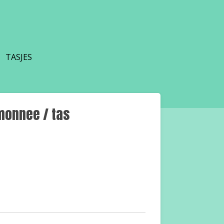
TASJES
monnee / tas