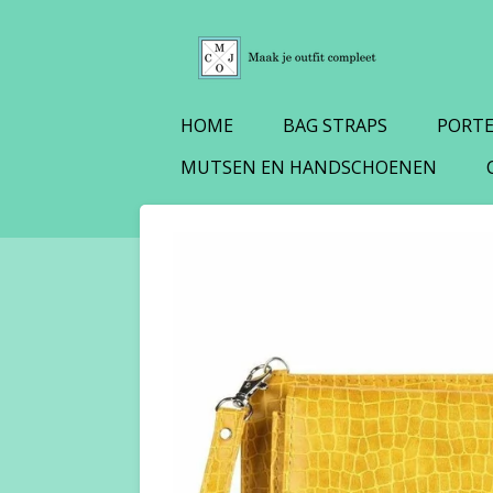
Ga
direct
naar
de
HOME
BAG STRAPS
PORT
hoofdinhoud
MUTSEN EN HANDSCHOENEN