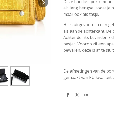
Deze handige portemonnee
als lang hengsel zodat je
maar ook als tasje.
Hij is uitgevoerd in een ge
als aan de achterkant. De b
Achter de rits bevinden z
pasjes. Voorop zit een apar
bewaren, deze is af te slu
De afmetingen van de port
gemaakt van PU kwaliteit o
D
D
S
e
e
h
l
e
a
e
l
r
n
e