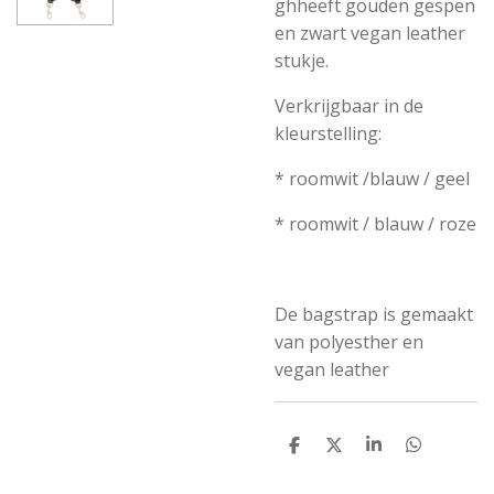
ghheeft gouden gespen
en zwart vegan leather
stukje.
Verkrijgbaar in de
kleurstelling:
* roomwit /blauw / geel
* roomwit / blauw / roze
De bagstrap is gemaakt
van polyesther en
vegan leather
D
D
S
D
e
e
h
e
l
e
a
l