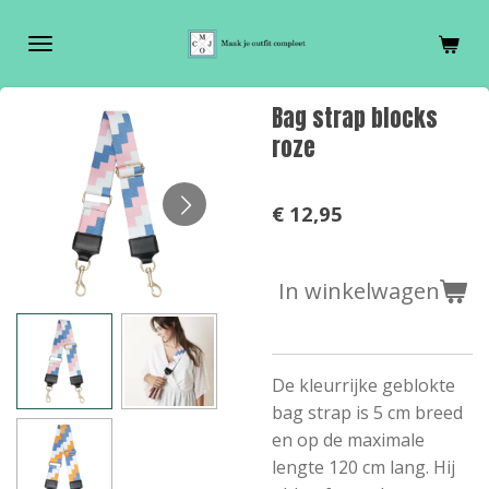
Ga
direct
naar
de
Bag strap blocks
hoofdinhoud
roze
€ 12,95
In winkelwagen
De kleurrijke geblokte
bag strap is 5 cm breed
en op de maximale
lengte 120 cm lang. Hij