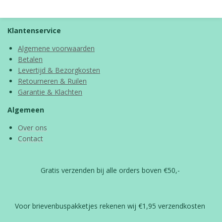
e
l
r
e
n
e
n
Klantenservice
Algemene voorwaarden
Betalen
Levertijd & Bezorgkosten
Retourneren & Ruilen
Garantie & Klachten
Algemeen
Over ons
Contact
Gratis verzenden bij alle orders boven €50,-
Voor brievenbuspakketjes rekenen wij €1,95 verzendkosten