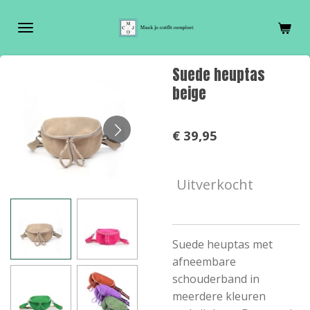
Ga
direct
naar
de
Suede heuptas
hoofdinhoud
beige
€ 39,95
Uitverkocht
Suede heuptas met
afneembare
schouderband in
meerdere kleuren