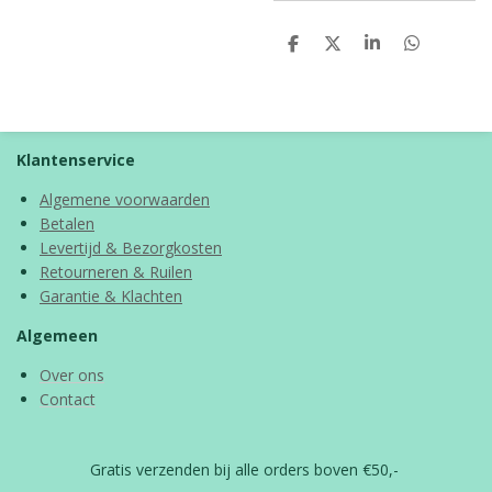
D
D
S
D
e
e
h
e
l
e
a
l
e
l
r
e
n
e
n
Klantenservice
Algemene voorwaarden
Betalen
Levertijd & Bezorgkosten
Retourneren & Ruilen
Garantie & Klachten
Algemeen
Over ons
Contact
Gratis verzenden bij alle orders boven €50,-