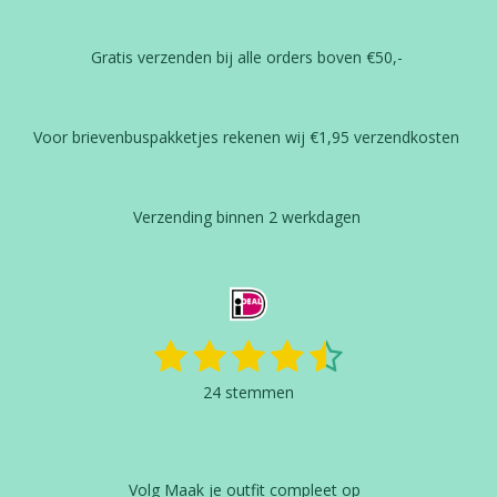
Gratis verzenden bij alle orders boven €50,-
Voor brievenbuspakketjes rekenen wij €1,95 verzendkosten
Verzending binnen 2 werkdagen
1
2
3
4
5
S
R
t
a
s
s
s
s
s
e
24 stemmen
t
m
t
t
t
t
t
i
m
n
e
e
e
e
e
e
g
n
r
r
r
r
r
Volg Maak je outfit compleet op
: