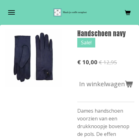
Ga
direct
naar
de
Handschoen navy
hoofdinhoud
Sale!
€ 10,00
€ 12,95
In winkelwagen
Dames handschoen
voorzien van een
drukknoopje bovenop
de pols. De effen