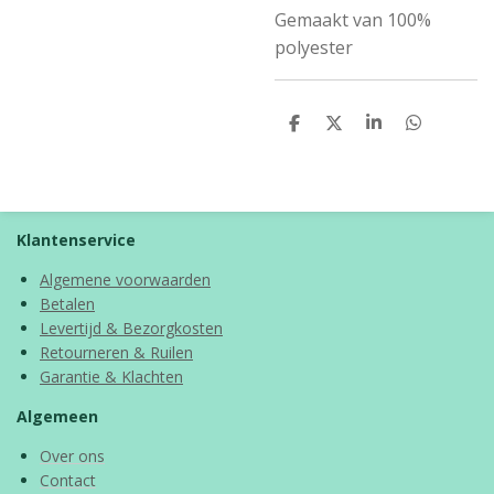
Gemaakt van 100%
polyester
D
D
S
D
e
e
h
e
l
e
a
l
e
l
r
e
n
e
n
Klantenservice
Algemene voorwaarden
Betalen
Levertijd & Bezorgkosten
Retourneren & Ruilen
Garantie & Klachten
Algemeen
Over ons
Contact